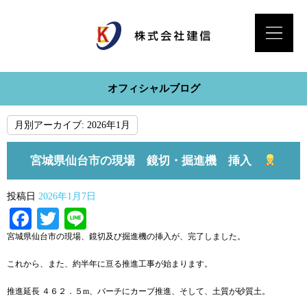
オフィシャルブログ
月別アーカイブ:
2026年1月
宮城県仙台市の現場 鏡切・掘進機 挿入
投稿日
2026年1月7日
Facebook
Twitter
Line
宮城県仙台市の現場、鏡切及び掘進機の挿入が、完了しました。
これから、また、約半年に亘る推進工事が始まります。
推進延長 ４６２．５m、バーチにカーブ推進、そして、土質が砂質土。