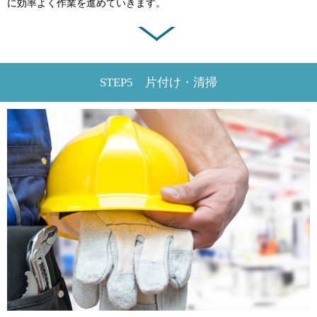
に効率よく作業を進めていきます。
STEP5 片付け・清掃