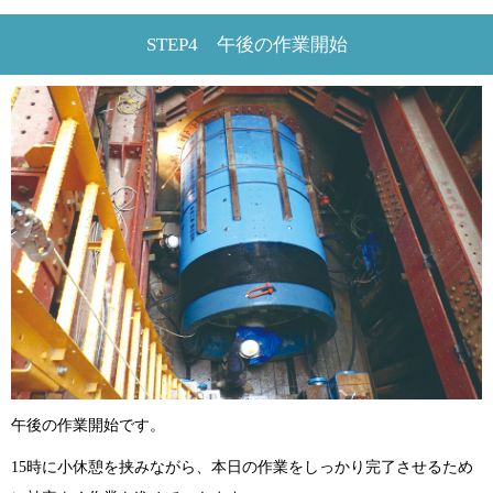
STEP4 午後の作業開始
午後の作業開始です。
15時に小休憩を挟みながら、本日の作業をしっかり完了させるため