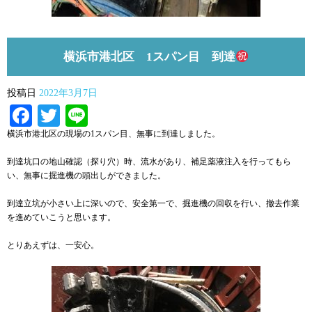
横浜市港北区 1スパン目 到達
投稿日
2022年3月7日
Facebook
Twitter
Line
横浜市港北区の現場の1スパン目、無事に到達しました。
到達坑口の地山確認（探り穴）時、流水があり、補足薬液注入を行ってもら
い、無事に掘進機の頭出しができました。
到達立坑が小さい上に深いので、安全第一で、掘進機の回収を行い、撤去作業
を進めていこうと思います。
とりあえずは、一安心。