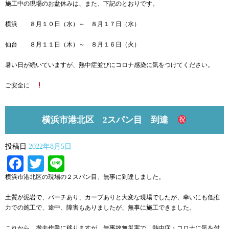
施工中の現場のお盆休みは、また、下記のとおりです。
横浜 ８月１０日（水）～ ８月１７日（水）
仙台 ８月１１日（木）～ ８月１６日（火）
暑い日が続いていますが、熱中症並びにコロナ感染に気をつけてください。
ご安全に
横浜市港北区 2スパン目 到達
投稿日
2022年8月5日
Facebook
Twitter
Line
横浜市港北区の現場の２スパン目、無事に到達しました。
土質が泥岩で、バーチあり、カーブありと大変な現場でしたが、幸いにも低推
力での施工で、途中、障害もありましたが、無事に施工できました。
これから、撤去作業に移りますが、無事故無災害で、熱中症・コロナに気を付