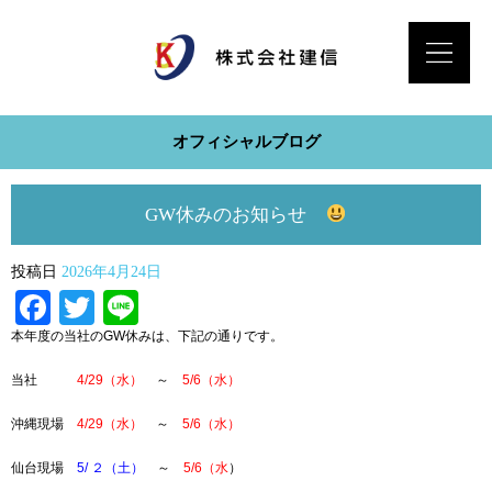
オフィシャルブログ
GW休みのお知らせ
投稿日
2026年4月24日
Facebook
Twitter
Line
本年度の当社のGW休みは、下記の通りです。
当社
4/29（水）
～
5/6（水）
沖縄現場
4/29（水）
～
5/6（水）
仙台現場
5/ ２（土）
～
5/6（水
）